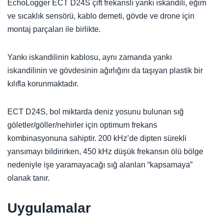
EchoLogger ECT D24S çift frekanslı yankı iskandili, eğim
ve sıcaklık sensörü, kablo demeti, gövde ve drone için
montaj parçaları ile birlikte.
Yankı iskandilinin kablosu, aynı zamanda yankı
iskandilinin ve gövdesinin ağırlığını da taşıyan plastik bir
kılıfla korunmaktadır.
ECT D24S, bol miktarda deniz yosunu bulunan sığ
göletler/göller/nehirler için optimum frekans
kombinasyonuna sahiptir. 200 kHz’de dipten sürekli
yansımayı bildirirken, 450 kHz düşük frekansın ölü bölge
nedeniyle işe yaramayacağı sığ alanları “kapsamaya”
olanak tanır.
Uygulamalar